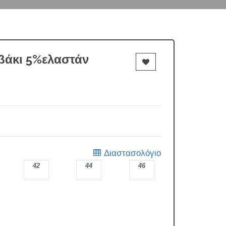
βάκι 5%ελαστάν
Διαστασολόγιο
42
44
46