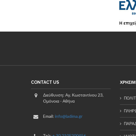
CONTACT US
ΧΡΗΣΙΜ
Διεύθυνση: Αγ. Κωσταντίνου 23,
ΠΟΛΙΤ
Ομόνοια - Αθήνα
ΠΛΗΡΩ
Email:
info@ladima.gr
ΠΑΡΑ
Τηλ:
+ 30 2105200456