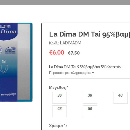
La Dima DM Tai 95%βαμ
Κωδ.: LADIMADM
€6.00
€7.50
La Dima DM Tai 95%βαμβάκι 5%ελαστάν
Περισσότερες πληροφορίες
Μεγεθος
*
36
38
40
48
50
Χρωμα
*
:
ΛΕΥΚΟ