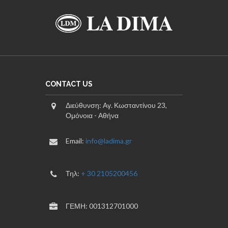
CONTACT US
Διεύθυνση: Αγ. Κωσταντίνου 23,
Ομόνοια - Αθήνα
Email:
info@ladima.gr
Τηλ:
+ 30 2105200456
ΓΕΜΗ: 001312701000