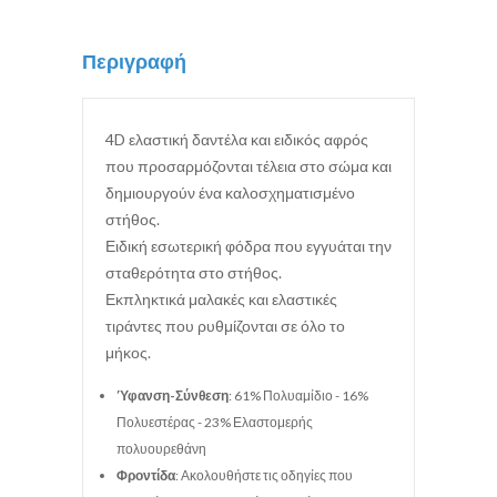
Περιγραφή
4D ελαστική δαντέλα και ειδικός αφρός
που προσαρμόζονται τέλεια στο σώμα και
δημιουργούν ένα καλοσχηματισμένο
στήθος.
Ειδική εσωτερική φόδρα που εγγυάται την
σταθερότητα στο στήθος.
Εκπληκτικά μαλακές και ελαστικές
τιράντες που ρυθμίζονται σε όλο το
μήκος.
Ύφανση-Σύνθεση
: 61% Πολυαμίδιο - 16%
Πολυεστέρας - 23% Ελαστομερής
πολυουρεθάνη
Φροντίδα
: Ακολουθήστε τις οδηγίες που