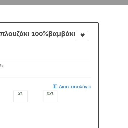
μπλουζάκι 100%βαμβάκι
άκι
Διαστασολόγιο
XL
XXL