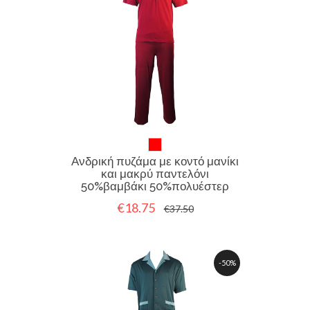
Ανδρική πυζάμα με κοντό μανίκι
και μακρύ παντελόνι
50%βαμβάκι 50%πολυέστερ
€18.75
€37.50
-50%