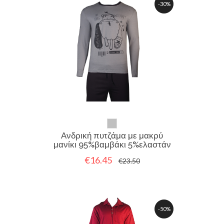
-30%
Ανδρική πυτζάμα με μακρύ
μανίκι 95%βαμβάκι 5%ελαστάν
€16.45
€23.50
-50%