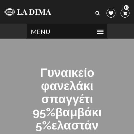
0
Γυναικείο
φανελάκι
σπαγγέτι
95%βαμβάκι
5%ελαστάν