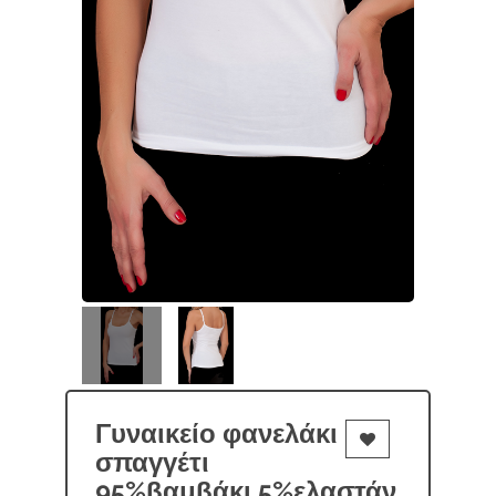
Γυναικείο φανελάκι
σπαγγέτι
95%βαμβάκι 5%ελαστάν