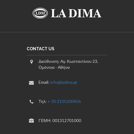
CONTACT US
Διεύθυνση: Αγ. Κωσταντίνου 23,
Ομόνοια - Αθήνα
Email:
info@ladima.gr
Τηλ:
+ 30 2105200456
ΓΕΜΗ: 001312701000