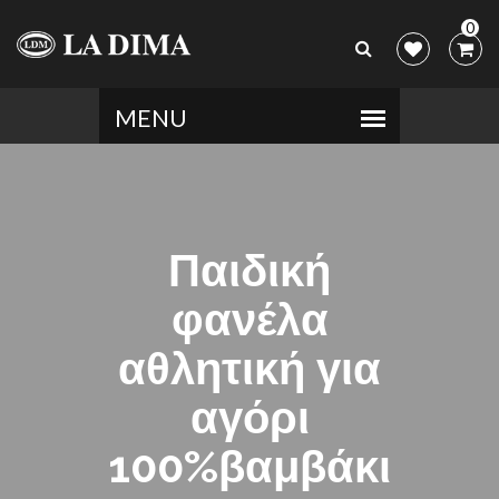
0
Παιδική
φανέλα
αθλητική για
αγόρι
100%βαμβάκι