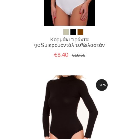
Κορμάκι τιράντα
90%μικρομοντάλ 10%ελαστάν
€8.40
€10.50
-20%