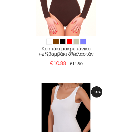
Κορμάκι μακρυμάνικο
92%βαμβάκι 8%ελαστάν
€10.88
€14.50
-20%