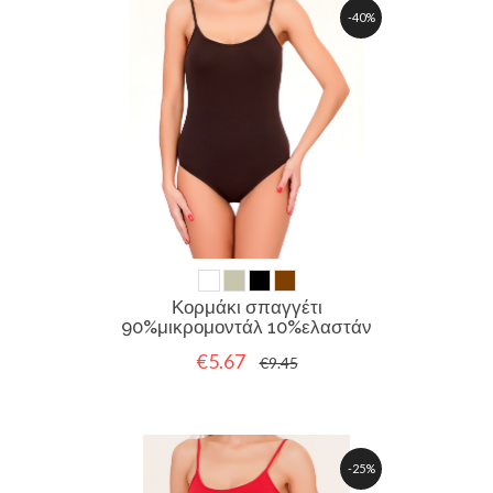
-40%
Κορμάκι σπαγγέτι
90%μικρομοντάλ 10%ελαστάν
€5.67
€9.45
-25%