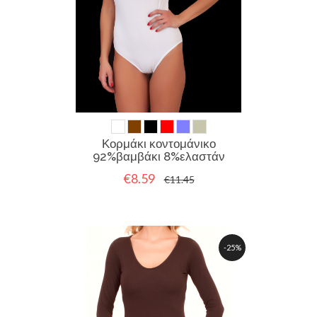
Κορμάκι κοντομάνικο
92%βαμβάκι 8%ελαστάν
€8.59
€11.45
-25%